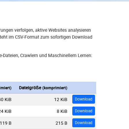
rungen verfolgen, aktive Websites analysieren
d steht im CSV-Format zum sofortigen Download
e-Dateien, Crawlern und Maschinellem Lernen:
Dateigröße
miert)
(komprimiert)
40 KiB
12 KiB
Download
24 KiB
8 KiB
Download
119 B
215 B
Download