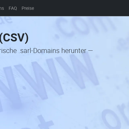
ns
FAQ
Preise
 (CSV)
orische .sarl-Domains herunter —