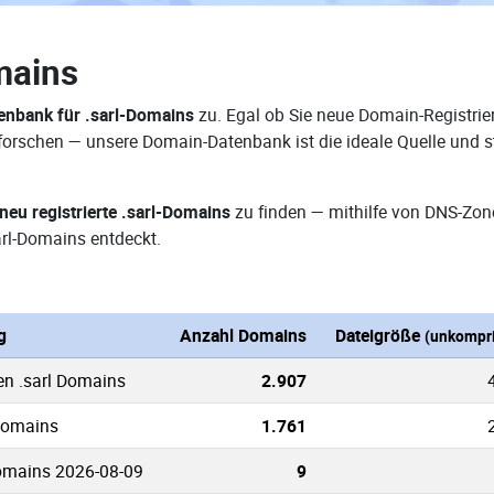
mains
nbank für .sarl-Domains
zu. Egal ob Sie neue Domain-Registrie
erforschen — unsere Domain-Datenbank ist die ideale Quelle un
neu registrierte .sarl-Domains
zu finden — mithilfe von DNS-Zon
rl-Domains entdeckt.
g
Anzahl Domains
Dateigröße
(unkompri
en .sarl Domains
2.907
 Domains
1.761
Domains 2026-08-09
9