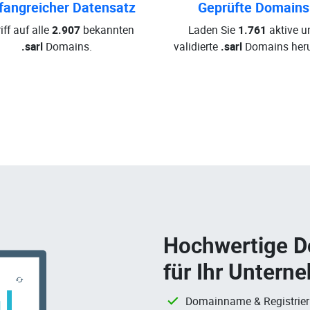
angreicher Datensatz
Geprüfte Domains
iff auf alle
2.907
bekannten
Laden Sie
1.761
aktive u
.sarl
Domains.
validierte
.sarl
Domains heru
Hochwertige 
für Ihr Untern
Domainname & Registrie