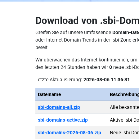
Download von
.sbi-Dom
Greifen Sie auf unsere umfassende
Domain-Date
oder Internet-Domain-Trends in der .sbi-Zone 
bereit.
Wir überwachen das Internet kontinuierlich, um
den letzten 24 Stunden haben wir
0
neue .sbi-D
Letzte Aktualisierung:
2026-08-06 11:36:31
Dateiname
Beschreibun
sbi-domains-all.zip
Alle bekannt
sbi-domains-active.zip
Aktive .sbi 
sbi-domains-2026-08-06.zip
Neue .sbi Do