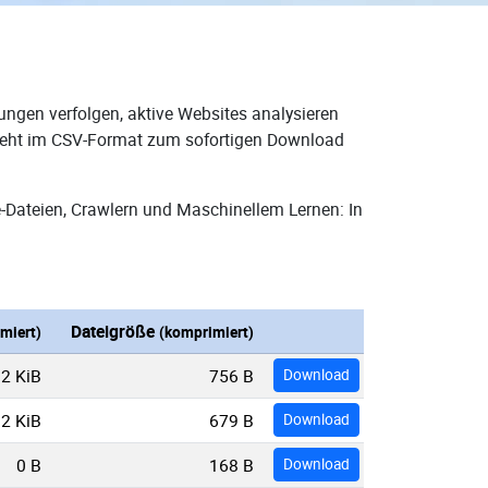
ungen verfolgen, aktive Websites analysieren
 steht im CSV-Format zum sofortigen Download
-Dateien, Crawlern und Maschinellem Lernen: In
Dateigröße
miert)
(komprimiert)
2 KiB
756 B
Download
2 KiB
679 B
Download
0 B
168 B
Download