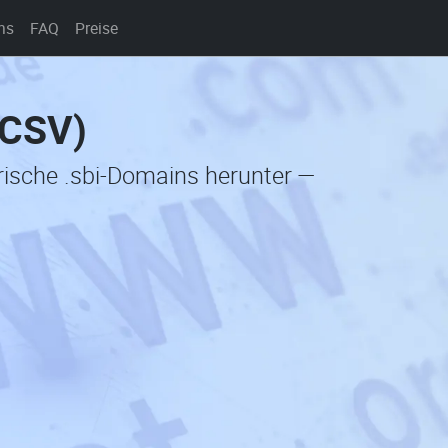
ns
FAQ
Preise
(CSV)
orische .sbi-Domains herunter —