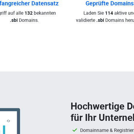
angreicher Datensatz
Geprüfte Domains
riff auf alle
132
bekannten
Laden Sie
114
aktive un
.sbi
Domains.
validierte
.sbi
Domains heru
Hochwertige 
für Ihr Untern
Domainname & Registrie