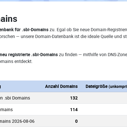
ains
nbank für .sbi-Domains
zu. Egal ob Sie neue Domain-Registrier
erforschen — unsere Domain-Datenbank ist die ideale Quelle und
neu registrierte .sbi-Domains
zu finden — mithilfe von DNS-Zone
omains entdeckt.
g
Anzahl Domains
Dateigröße
(unkompri
en .sbi Domains
132
Domains
114
mains 2026-08-06
0