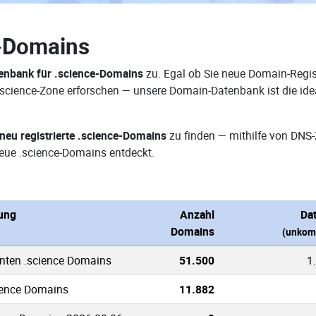
e-Domains
nbank für .science-Domains
zu. Egal ob Sie neue Domain-Regist
 .science-Zone erforschen — unsere Domain-Datenbank ist die id
neu registrierte .science-Domains
zu finden — mithilfe von DNS
eue .science-Domains entdeckt.
ung
Anzahl
Da
Domains
(unkom
nnten .science Domains
51.500
1
cience Domains
11.882