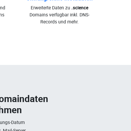
und
Erweiterte Daten zu
.science
ns
Domains verfügbar inkl. DNS-
Records und mehr.
Domaindaten
ehmen
rungs-Datum
, Mail-Server