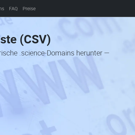
ns
FAQ
Preise
iste (CSV)
orische .science-Domains herunter —