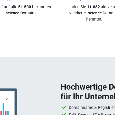
ff auf alle
51.500
bekannten
Laden Sie
11.882
aktive 
.science
Domains.
validierte
.science
Domai
herunter.
Hochwertige 
für Ihr Untern
Domainname & Registrie
DNS-Servers, SOA-Records