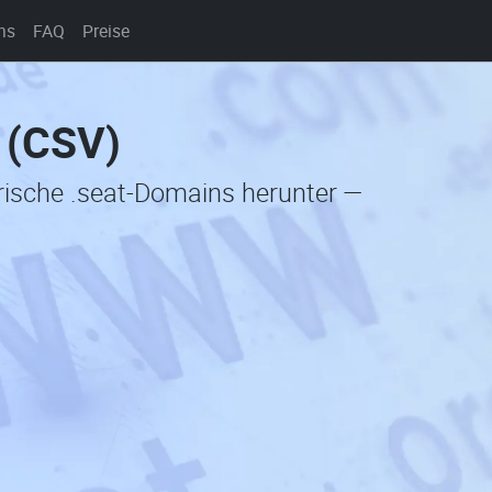
ns
FAQ
Preise
 (CSV)
orische .seat-Domains herunter —