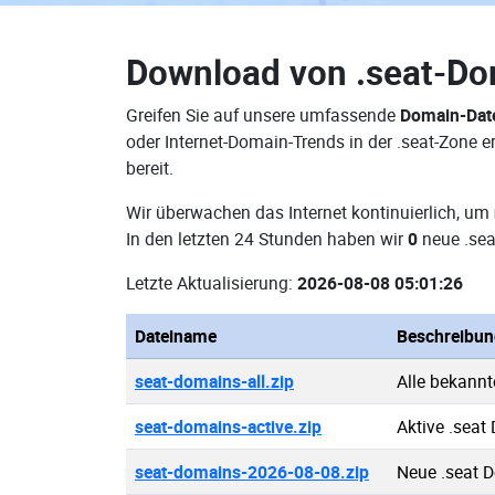
Download von
.seat-D
Greifen Sie auf unsere umfassende
Domain-Date
oder Internet-Domain-Trends in der .seat-Zone
bereit.
Wir überwachen das Internet kontinuierlich, um
In den letzten 24 Stunden haben wir
0
neue .sea
Letzte Aktualisierung:
2026-08-08 05:01:26
Dateiname
Beschreibun
seat-domains-all.zip
Alle bekann
seat-domains-active.zip
Aktive .seat
seat-domains-2026-08-08.zip
Neue .seat 