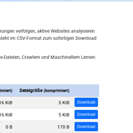
rungen verfolgen, aktive Websites analysieren
d steht im CSV-Format zum sofortigen Download
e-Dateien, Crawlern und Maschinellem Lernen:
Dateigröße
imiert)
(komprimiert)
16 KiB
5 KiB
Download
16 KiB
5 KiB
Download
0 B
170 B
Download