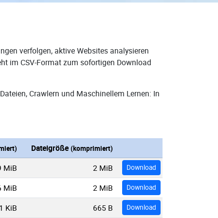
ngen verfolgen, aktive Websites analysieren
steht im CSV-Format zum sofortigen Download
Dateien, Crawlern und Maschinellem Lernen: In
Dateigröße
miert)
(komprimiert)
9 MiB
2 MiB
Download
6 MiB
2 MiB
Download
1 KiB
665 B
Download