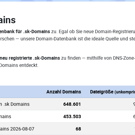
ains
enbank für .sk-Domains
zu. Egal ob Sie neue Domain-Registrieru
rforschen — unsere Domain-Datenbank ist die ideale Quelle und 
neu registrierte .sk-Domains
zu finden — mithilfe von DNS-Zone-
Domains entdeckt.
Anzahl Domains
Dateigröße
(unkompri
en .sk Domains
648.601
mains
453.503
ains 2026-08-07
68