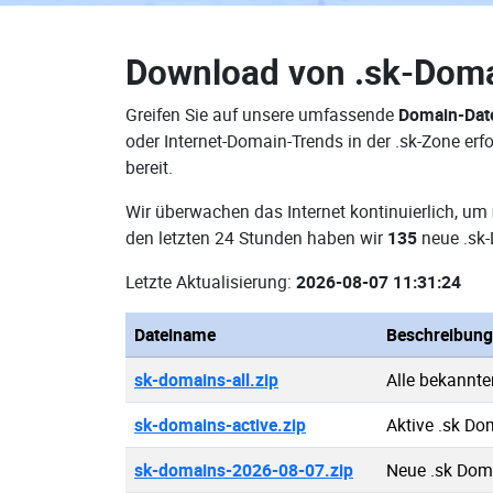
Download von
.sk-Dom
Greifen Sie auf unsere umfassende
Domain-Dat
oder Internet-Domain-Trends in der .sk-Zone e
bereit.
Wir überwachen das Internet kontinuierlich, um
den letzten 24 Stunden haben wir
135
neue .sk-
Letzte Aktualisierung:
2026-08-07 11:31:24
Dateiname
Beschreibung
sk-domains-all.zip
Alle bekannt
sk-domains-active.zip
Aktive .sk Do
sk-domains-2026-08-07.zip
Neue .sk Dom