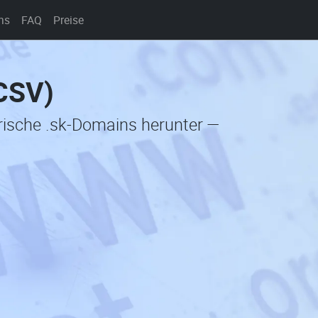
ns
FAQ
Preise
(CSV)
orische .sk-Domains herunter —