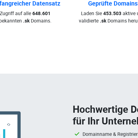
angreicher Datensatz
Geprüfte Domains
Zugriff auf alle
648.601
Laden Sie
453.503
aktive 
bekannten
.sk
Domains.
validierte
.sk
Domains herun
Hochwertige 
für Ihr Untern
Domainname & Registrie