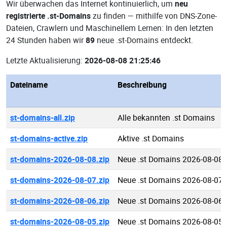
Wir überwachen das Internet kontinuierlich, um
neu
registrierte .st-Domains
zu finden — mithilfe von DNS-Zone-
Dateien, Crawlern und Maschinellem Lernen: In den letzten
24 Stunden haben wir
89
neue .st-Domains entdeckt.
Letzte Aktualisierung:
2026-08-08 21:25:46
Dateiname
Beschreibung
st-domains-all.zip
Alle bekannten .st Domains
st-domains-active.zip
Aktive .st Domains
st-domains-2026-08-08.zip
Neue .st Domains 2026-08-08
st-domains-2026-08-07.zip
Neue .st Domains 2026-08-07
st-domains-2026-08-06.zip
Neue .st Domains 2026-08-06
st-domains-2026-08-05.zip
Neue .st Domains 2026-08-05