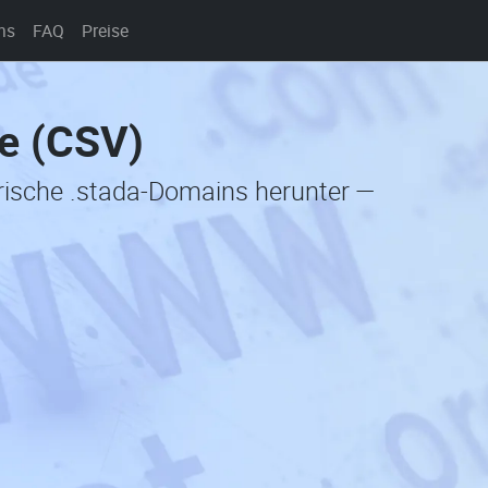
ns
FAQ
Preise
te (CSV)
orische .stada-Domains herunter —