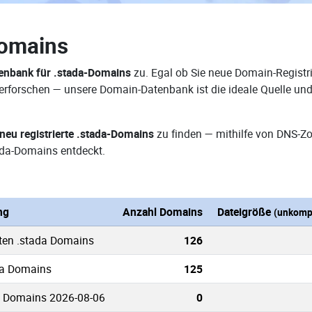
Domains
enbank für .stada-Domains
zu. Egal ob Sie neue Domain-Registri
 erforschen — unsere Domain-Datenbank ist die ideale Quelle un
neu registrierte .stada-Domains
zu finden — mithilfe von DNS-Z
da-Domains entdeckt.
ng
Anzahl Domains
Dateigröße
(unkompr
ten .stada Domains
126
da Domains
125
a Domains 2026-08-06
0