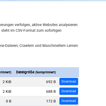
erungen verfolgen, aktive Websites analysieren
d steht im CSV-Format zum sofortigen
one-Dateien, Crawlern und Maschinellem Lernen:
Dateigröße
imiert)
(komprimiert)
2 KiB
692 B
Download
2 KiB
688 B
Download
0 B
172 B
Download