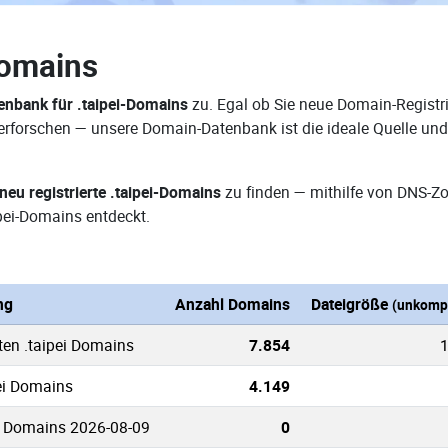
Domains
nbank für .taipei-Domains
zu. Egal ob Sie neue Domain-Registri
e erforschen — unsere Domain-Datenbank ist die ideale Quelle 
neu registrierte .taipei-Domains
zu finden — mithilfe von DNS-Z
pei-Domains entdeckt.
ng
Anzahl Domains
Dateigröße
(unkompr
ten .taipei Domains
7.854
1
pei Domains
4.149
i Domains 2026-08-09
0