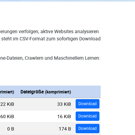
erungen verfolgen, aktive Websites analysieren
und steht im CSV-Format zum sofortigen Download
one-Dateien, Crawlern und Maschinellem Lernen:
Dateigröße
imiert)
(komprimiert)
22 KiB
33 KiB
Download
60 KiB
16 KiB
Download
0 B
174 B
Download