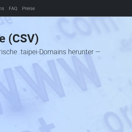
ns
FAQ
Preise
te (CSV)
rische .taipei-Domains herunter —