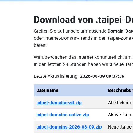
Download von
.taipei-
Greifen Sie auf unsere umfassende
Domain-Date
oder Internet-Domain-Trends in der .taipei-Zon
bereit.
Wir überwachen das Internet kontinuierlich, um
In den letzten 24 Stunden haben wir
0
neue .tai
Letzte Aktualisierung:
2026-08-09 09:07:39
Dateiname
Beschreibu
taipei-domains-all.zip
Alle bekann
taipei-domains-active.zip
Aktive .tai
taipei-domains-2026-08-09.zip
Neue .taipe