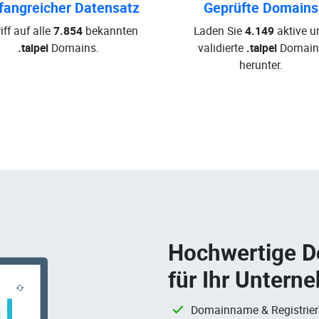
angreicher Datensatz
Geprüfte Domains
iff auf alle
7.854
bekannten
Laden Sie
4.149
aktive u
.taipei
Domains.
validierte
.taipei
Domain
herunter.
Hochwertige 
für Ihr Untern
Domainname & Registrie