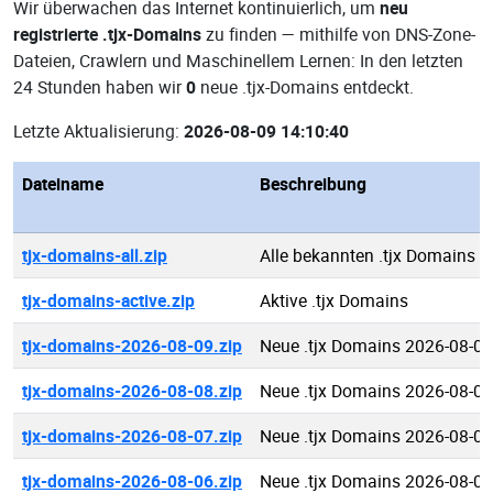
Wir überwachen das Internet kontinuierlich, um
neu
registrierte .tjx-Domains
zu finden — mithilfe von DNS-Zone-
Dateien, Crawlern und Maschinellem Lernen: In den letzten
24 Stunden haben wir
0
neue .tjx-Domains entdeckt.
Letzte Aktualisierung:
2026-08-09 14:10:40
Dateiname
Beschreibung
tjx-domains-all.zip
Alle bekannten .tjx Domains
tjx-domains-active.zip
Aktive .tjx Domains
tjx-domains-2026-08-09.zip
Neue .tjx Domains 2026-08-09
tjx-domains-2026-08-08.zip
Neue .tjx Domains 2026-08-08
tjx-domains-2026-08-07.zip
Neue .tjx Domains 2026-08-07
tjx-domains-2026-08-06.zip
Neue .tjx Domains 2026-08-06