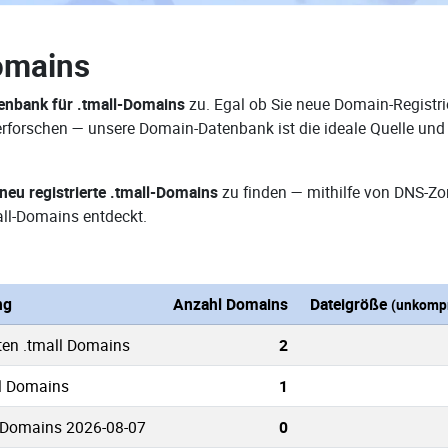
omains
nbank für .tmall-Domains
zu. Egal ob Sie neue Domain-Registri
e erforschen — unsere Domain-Datenbank ist die ideale Quelle u
neu registrierte .tmall-Domains
zu finden — mithilfe von DNS-Zo
ll-Domains entdeckt.
ng
Anzahl Domains
Dateigröße
(unkompr
ten .tmall Domains
2
ll Domains
1
 Domains 2026-08-07
0