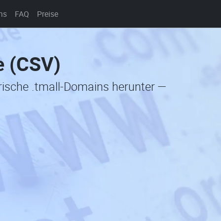
ns
FAQ
Preise
e (CSV)
orische .tmall-Domains herunter —