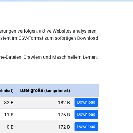
erungen verfolgen, aktive Websites analysieren
nd steht im CSV-Format zum sofortigen Download
ne-Dateien, Crawlern und Maschinellem Lernen:
Dateigröße
imiert)
(komprimiert)
32 B
182 B
Download
11 B
175 B
Download
0 B
172 B
Download