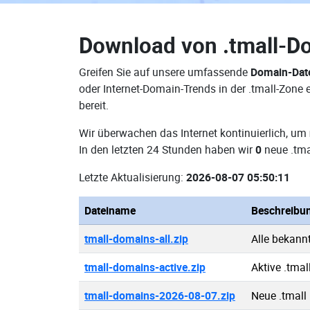
Download von
.tmall-D
Greifen Sie auf unsere umfassende
Domain-Date
oder Internet-Domain-Trends in der .tmall-Zon
bereit.
Wir überwachen das Internet kontinuierlich, um
In den letzten 24 Stunden haben wir
0
neue .tma
Letzte Aktualisierung:
2026-08-07 05:50:11
Dateiname
Beschreibu
tmall-domains-all.zip
Alle bekann
tmall-domains-active.zip
Aktive .tma
tmall-domains-2026-08-07.zip
Neue .tmall