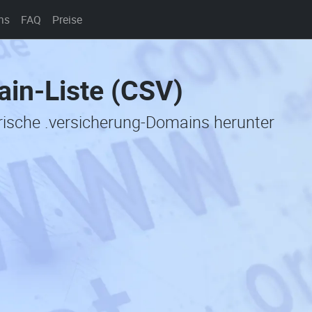
ns
FAQ
Preise
ain-Liste (CSV)
orische .versicherung-Domains herunter