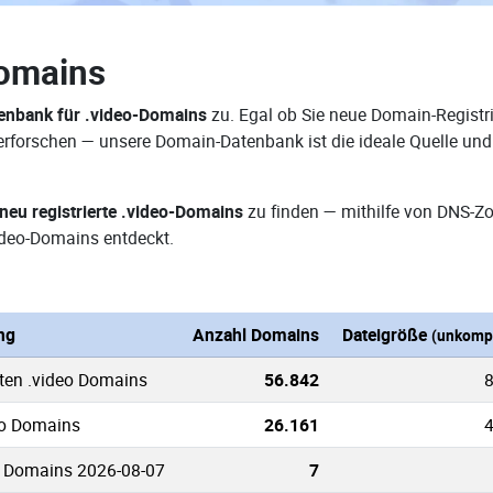
Domains
enbank für .video-Domains
zu. Egal ob Sie neue Domain-Registri
e erforschen — unsere Domain-Datenbank ist die ideale Quelle u
neu registrierte .video-Domains
zu finden — mithilfe von DNS-Z
deo-Domains entdeckt.
ng
Anzahl Domains
Dateigröße
(unkompr
ten .video Domains
56.842
8
eo Domains
26.161
4
o Domains 2026-08-07
7