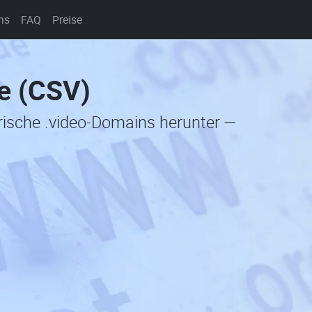
ns
FAQ
Preise
te (CSV)
orische .video-Domains herunter —