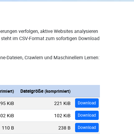
erungen verfolgen, aktive Websites analysieren
nd steht im CSV-Format zum sofortigen Download
one-Dateien, Crawlern und Maschinellem Lernen:
Dateigröße
imiert)
(komprimiert)
95 KiB
221 KiB
Download
02 KiB
102 KiB
Download
110 B
238 B
Download