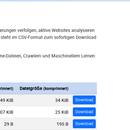
erungen verfolgen, aktive Websites analysieren
nd steht im CSV-Format zum sofortigen Download
ne-Dateien, Crawlern und Maschinellem Lernen:
Dateigröße
imiert)
(komprimiert)
49 KiB
34 KiB
Download
07 KiB
25 KiB
Download
29 B
195 B
Download