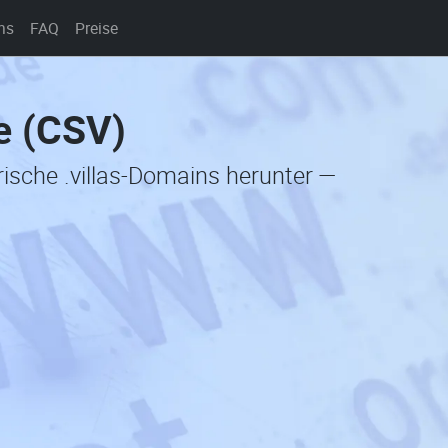
ns
FAQ
Preise
te (CSV)
rische .villas-Domains herunter —