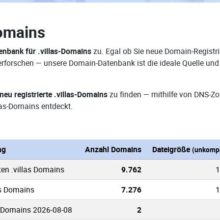
Domains
nbank für .villas-Domains
zu. Egal ob Sie neue Domain-Registri
e erforschen — unsere Domain-Datenbank ist die ideale Quelle u
neu registrierte .villas-Domains
zu finden — mithilfe von DNS-Zo
las-Domains entdeckt.
ng
Anzahl Domains
Dateigröße
(unkompr
ten .villas Domains
9.762
1
as Domains
7.276
1
s Domains 2026-08-08
2