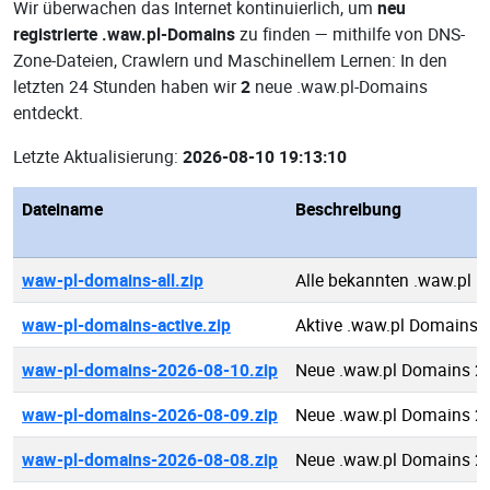
Wir überwachen das Internet kontinuierlich, um
neu
registrierte .waw.pl-Domains
zu finden — mithilfe von DNS-
Zone-Dateien, Crawlern und Maschinellem Lernen: In den
letzten 24 Stunden haben wir
2
neue .waw.pl-Domains
entdeckt.
Letzte Aktualisierung:
2026-08-10 19:13:10
Dateiname
Beschreibung
waw-pl-domains-all.zip
Alle bekannten .waw.pl 
waw-pl-domains-active.zip
Aktive .waw.pl Domains
waw-pl-domains-2026-08-10.zip
Neue .waw.pl Domains 2
waw-pl-domains-2026-08-09.zip
Neue .waw.pl Domains 2
waw-pl-domains-2026-08-08.zip
Neue .waw.pl Domains 2