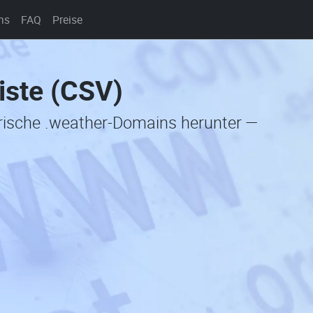
ns
FAQ
Preise
iste (CSV)
orische .weather-Domains herunter —