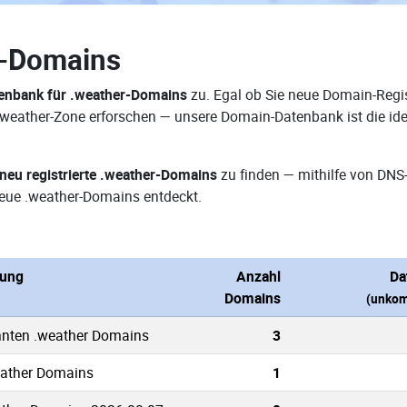
r-Domains
enbank für .weather-Domains
zu. Egal ob Sie neue Domain-Regis
 .weather-Zone erforschen — unsere Domain-Datenbank ist die i
neu registrierte .weather-Domains
zu finden — mithilfe von DNS
eue .weather-Domains entdeckt.
bung
Anzahl
Da
Domains
(unkom
nnten .weather Domains
3
eather Domains
1