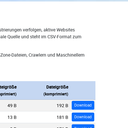
trierungen verfolgen, aktive Websites
deale Quelle und steht im CSV-Format zum
-Zone-Dateien, Crawlern und Maschinellem
teigröße
Dateigröße
primiert)
(komprimiert)
49 B
192 B
Download
13 B
181 B
Download