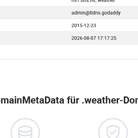
ns1.dns.nic.weather
admin@tldns.godaddy
2015-12-23
2026-08-07 17:17:25
mainMetaData für
.weather-Dom