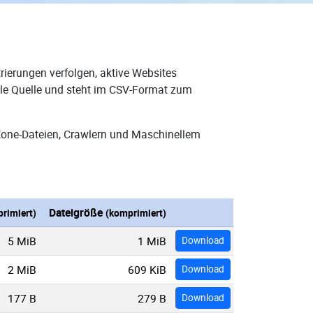
rierungen verfolgen, aktive Websites
ale Quelle und steht im CSV-Format zum
Zone-Dateien, Crawlern und Maschinellem
Dateigröße
rimiert)
(komprimiert)
5 MiB
1 MiB
Download
2 MiB
609 KiB
Download
177 B
279 B
Download