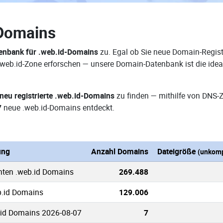
-Domains
enbank für .web.id-Domains
zu. Egal ob Sie neue Domain-Regist
 .web.id-Zone erforschen — unsere Domain-Datenbank ist die ide
neu registrierte .web.id-Domains
zu finden — mithilfe von DNS-
7
neue .web.id-Domains entdeckt.
ung
Anzahl Domains
Dateigröße
(unkomp
nten .web.id Domains
269.488
b.id Domains
129.006
.id Domains 2026-08-07
7