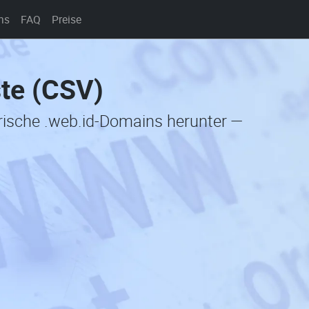
ns
FAQ
Preise
ste (CSV)
orische .web.id-Domains herunter —