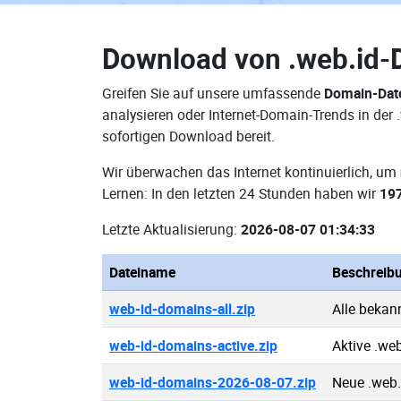
Download von
.web.id
Greifen Sie auf unsere umfassende
Domain-Dat
analysieren oder Internet-Domain-Trends in der
sofortigen Download bereit.
Wir überwachen das Internet kontinuierlich, um
Lernen: In den letzten 24 Stunden haben wir
19
Letzte Aktualisierung:
2026-08-07 01:34:33
Dateiname
Beschreib
web-id-domains-all.zip
Alle bekan
web-id-domains-active.zip
Aktive .we
web-id-domains-2026-08-07.zip
Neue .web