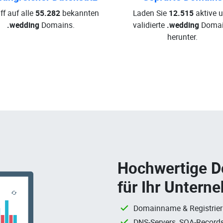
ff auf alle
55.282
bekannten
Laden Sie
12.515
aktive 
.wedding
Domains.
validierte
.wedding
Domai
herunter.
Hochwertige 
für Ihr Untern
Domainname & Registrie
DNS-Servers, SOA-Records