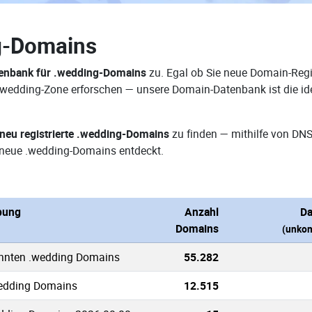
g-Domains
enbank für .wedding-Domains
zu. Egal ob Sie neue Domain-Regis
r .wedding-Zone erforschen — unsere Domain-Datenbank ist die i
neu registrierte .wedding-Domains
zu finden — mithilfe von DN
neue .wedding-Domains entdeckt.
bung
Anzahl
Da
Domains
(unkom
annten .wedding Domains
55.282
wedding Domains
12.515