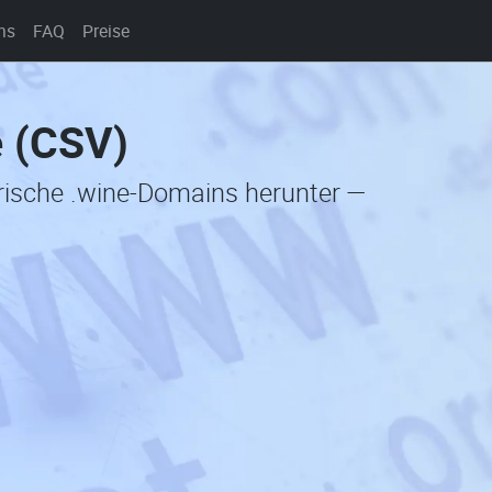
ns
FAQ
Preise
e (CSV)
orische .wine-Domains herunter —