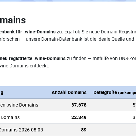
omains
enbank für .wine-Domains
zu. Egal ob Sie neue Domain-Registri
 erforschen — unsere Domain-Datenbank ist die ideale Quelle un
neu registrierte .wine-Domains
zu finden — mithilfe von DNS-Zo
wine-Domains entdeckt.
ng
Anzahl Domains
Dateigröße
(unkompr
ten .wine Domains
37.678
5
e Domains
22.349
3
 Domains 2026-08-08
89