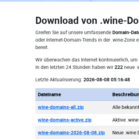
Download von
.wine-D
Greifen Sie auf unsere umfassende
Domain-Dat
oder Internet-Domain-Trends in der .wine-Zone
bereit.
Wir überwachen das Internet kontinuierlich, um
In den letzten 24 Stunden haben wir
222
neue .
Letzte Aktualisierung:
2026-08-08 05:16:48
Dateiname
Beschreibu
wine-domains-all.zip
Alle bekann
wine-domains-active.zip
Aktive .win
wine-domains-2026-08-08.zip
Neue .wine