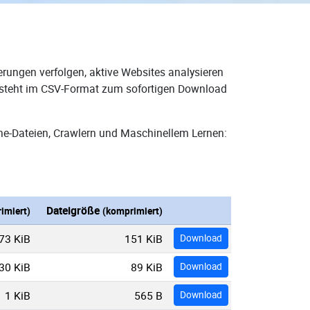
erungen verfolgen, aktive Websites analysieren
d steht im CSV-Format zum sofortigen Download
ne-Dateien, Crawlern und Maschinellem Lernen:
Dateigröße
imiert)
(komprimiert)
73 KiB
151 KiB
Download
30 KiB
89 KiB
Download
1 KiB
565 B
Download