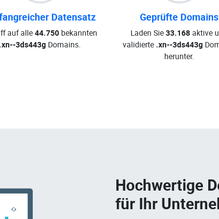
angreicher Datensatz
Geprüfte Domains
ff auf alle
44.750
bekannten
Laden Sie
33.168
aktive 
.xn--3ds443g
Domains.
validierte
.xn--3ds443g
Dom
herunter.
Hochwertige 
für Ihr Untern