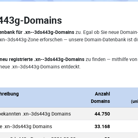
s443g-Domains
enbank für .xn--3ds443g-Domains
zu. Egal ob Sie neue Domain-
r .xn--3ds443g-Zone erforschen — unsere Domain-Datenbank ist d
neu registrierte .xn--3ds443g-Domains
zu finden — mithilfe vo
neue .xn--3ds443g-Domains entdeckt.
hreibung
Anzahl
Domains
(un
 bekannten .xn--3ds443g Domains
44.750
ve .xn--3ds443g Domains
33.168