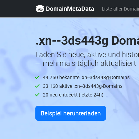
DomainMetaData
Liste aller Domai
.xn--3ds443g Doma
Laden Sie neue, aktive und hist
— mehrmals täglich aktualisiert
44.750 bekannte .xn--3ds443g-Domains
33.168 aktive .xn--3ds443g-Domains
20 neu entdeckt (letzte 24h)
Beispiel herunterladen