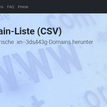
ns
FAQ
Preise
in-Liste (CSV)
orische .xn--3ds443g-Domains herunter