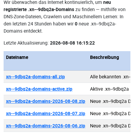
Wir überwachen das Internet kontinuierlich, um
neu
registrierte .xn--9dbq2a-Domains
zu finden — mithilfe von
DNS-Zone-Dateien, Crawlern und Maschinellem Lernen: In
den letzten 24 Stunden haben wir
0
neue .xn--9dbq2a-
Domains entdeckt.
Letzte Aktualisierung:
2026-08-08 16:15:22
Dateiname
Beschreibung
xn--9dbq2a-domains-all.zip
Alle bekannten .xn-
xn--9dbq2a-domains-active.zip
Aktive .xn--9dbq2a 
xn--9dbq2a-domains-2026-08-08.zip
Neue .xn--9dbq2a D
xn--9dbq2a-domains-2026-08-07.zip
Neue .xn--9dbq2a D
xn--9dbq2a-domains-2026-08-06.zip
Neue .xn--9dbq2a D