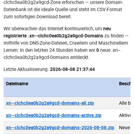
clchc0ea0b2g2a9gcd-Zone erforschen — unsere Domain-
Datenbank ist die ideale Quelle und steht im CSV-Format
zum sofortigen Download bereit.
Wir überwachen das Internet kontinuierlich, um
neu
registrierte .xn--clchc0ea0b2g2a9gcd-Domains
zu finden —
mithilfe von DNS-Zone-Dateien, Crawlern und Maschinellem
Lernen: In den letzten 24 Stunden haben wir
0
neue .xn--
clchc0ea0b2g2a9gcd-Domains entdeckt.
Letzte Aktualisierung:
2026-08-08 21:37:44
Dateiname
Beschr
xn--clchc0ea0b2g2a9gcd-domains-all.zip
Alle b
xn--clchc0ea0b2g2a9gcd-domains-active.zip
Aktive
xn--clchc0ea0b2g2a9gcd-domains-2026-08-08.zip
Neue .