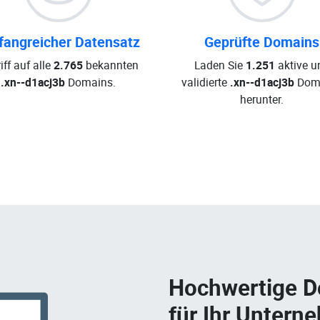
angreicher Datensatz
Geprüfte Domains
iff auf alle
2.765
bekannten
Laden Sie
1.251
aktive u
.xn--d1acj3b
Domains.
validierte
.xn--d1acj3b
Dom
herunter.
Hochwertige 
für Ihr Untern