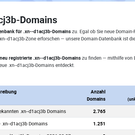
acj3b-Domains
enbank für .xn--d1acj3b-Domains
zu. Egal ob Sie neue Domain-R
 .xn--d1acj3b-Zone erforschen — unsere Domain-Datenbank ist di
neu registrierte .xn--d1acj3b-Domains
zu finden — mithilfe von
eue .xn--d1acj3b-Domains entdeckt.
reibung
Anzahl
Domains
(un
bekannten .xn--d1acj3b Domains
2.765
e .xn--d1acj3b Domains
1.251