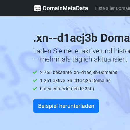
DomainMetaData
Liste aller Domai
.xn--d1acj3b Doma
Laden Sie neue, aktive und hist
— mehrmals täglich aktualisiert
2.765 bekannte .xn--d1acj3b-Domains
1.251 aktive .xn--d1acj3b-Domains
0 neu entdeckt (letzte 24h)
Beispiel herunterladen