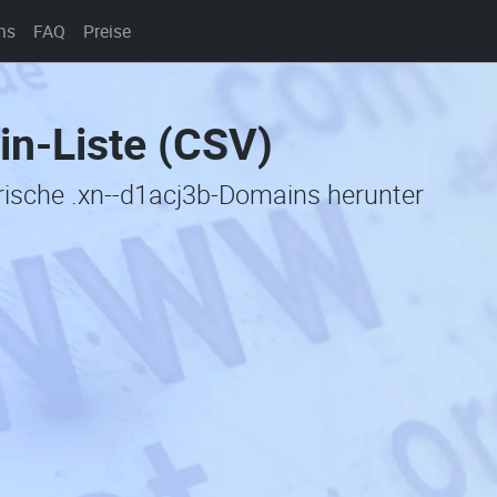
ns
FAQ
Preise
in-Liste (CSV)
orische .xn--d1acj3b-Domains herunter