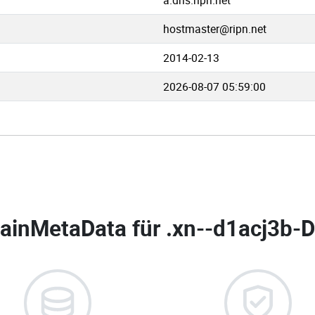
a.dns.ripn.net
hostmaster@ripn.net
2014-02-13
2026-08-07 05:59:00
ainMetaData für
.xn--d1acj3b-D