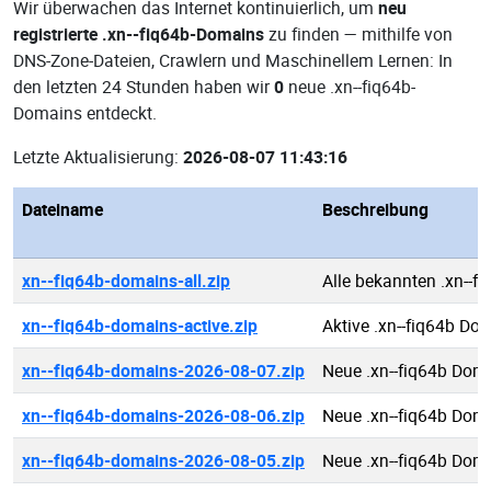
Wir überwachen das Internet kontinuierlich, um
neu
registrierte .xn--fiq64b-Domains
zu finden — mithilfe von
DNS-Zone-Dateien, Crawlern und Maschinellem Lernen: In
den letzten 24 Stunden haben wir
0
neue .xn--fiq64b-
Domains entdeckt.
Letzte Aktualisierung:
2026-08-07 11:43:16
Dateiname
Beschreibung
xn--fiq64b-domains-all.zip
Alle bekannten .xn--f
xn--fiq64b-domains-active.zip
Aktive .xn--fiq64b Do
xn--fiq64b-domains-2026-08-07.zip
Neue .xn--fiq64b Dom
xn--fiq64b-domains-2026-08-06.zip
Neue .xn--fiq64b Dom
xn--fiq64b-domains-2026-08-05.zip
Neue .xn--fiq64b Dom