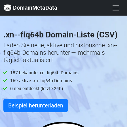
DomainMetaData
.xn--fiq64b Domain-Liste (CSV)
Laden Sie neue, aktive und historische .xn--
fiq64b-Domains herunter — mehrmals
täglich aktualisiert
187 bekannte .xn--fiq64b-Domains
169 aktive .xn--fiq64b-Domains
0 neu entdeckt (letzte 24h)
Beispiel herunterladen