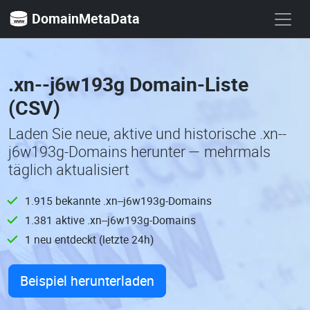
DomainMetaData
.xn--j6w193g Domain-Liste
(CSV)
Laden Sie neue, aktive und historische .xn--
j6w193g-Domains herunter — mehrmals
täglich aktualisiert
1.915 bekannte .xn--j6w193g-Domains
1.381 aktive .xn--j6w193g-Domains
1 neu entdeckt (letzte 24h)
Beispiel herunterladen