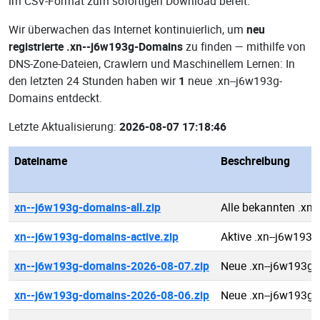
im CSV-Format zum sofortigen Download bereit.
Wir überwachen das Internet kontinuierlich, um
neu
registrierte .xn--j6w193g-Domains
zu finden — mithilfe von
DNS-Zone-Dateien, Crawlern und Maschinellem Lernen: In
den letzten 24 Stunden haben wir
1
neue .xn--j6w193g-
Domains entdeckt.
Letzte Aktualisierung:
2026-08-07 17:18:46
Dateiname
Beschreibung
xn--j6w193g-domains-all.zip
Alle bekannten .xn
xn--j6w193g-domains-active.zip
Aktive .xn--j6w193
xn--j6w193g-domains-2026-08-07.zip
Neue .xn--j6w193g
xn--j6w193g-domains-2026-08-06.zip
Neue .xn--j6w193g