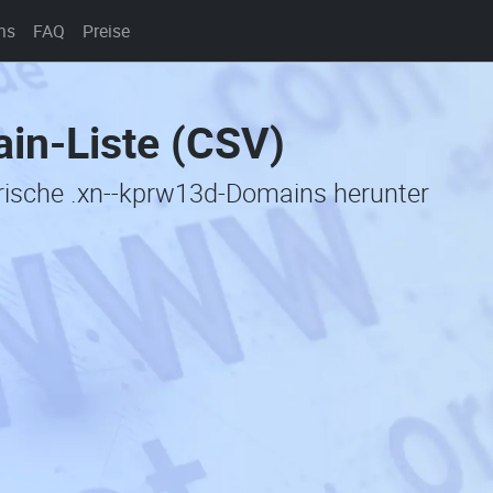
ns
FAQ
Preise
in-Liste (CSV)
orische .xn--kprw13d-Domains herunter