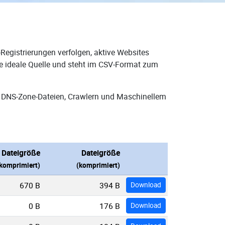
Registrierungen verfolgen, aktive Websites
ie ideale Quelle und steht im CSV-Format zum
n DNS-Zone-Dateien, Crawlern und Maschinellem
Dateigröße
Dateigröße
komprimiert)
(komprimiert)
670 B
394 B
Download
0 B
176 B
Download