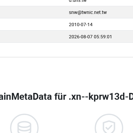
d.dns.tw
snw@twnic.net.tw
2010-07-14
2026-08-07 05:59:01
inMetaData für
.xn--kprw13d-