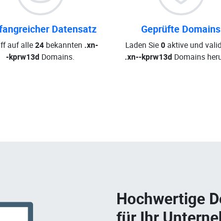
angreicher Datensatz
Geprüfte Domains
ff auf alle
24
bekannten
.xn-
Laden Sie
0
aktive und valid
-kprw13d
Domains.
.xn--kprw13d
Domains heru
Hochwertige 
für Ihr Untern