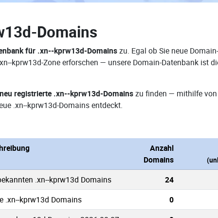
rw13d-Domains
enbank für .xn--kprw13d-Domains
zu. Egal ob Sie neue Domain-
r .xn--kprw13d-Zone erforschen — unsere Domain-Datenbank ist d
neu registrierte .xn--kprw13d-Domains
zu finden — mithilfe vo
eue .xn--kprw13d-Domains entdeckt.
hreibung
Anzahl
Domains
(un
 bekannten .xn--kprw13d Domains
24
ve .xn--kprw13d Domains
0