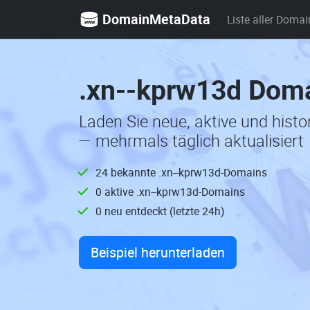
DomainMetaData
Liste aller Domai
.xn--kprw13d Doma
Laden Sie neue, aktive und hist
— mehrmals täglich aktualisiert
24 bekannte .xn--kprw13d-Domains
0 aktive .xn--kprw13d-Domains
0 neu entdeckt (letzte 24h)
Beispiel herunterladen