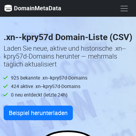
DomainMetaData
.xn--kpry57d Domain-Liste (CSV)
Laden Sie neue, aktive und historische .xn--
kpry57d-Domains herunter — mehrmals
täglich aktualisiert
925 bekannte .xn--kpry57d-Domains
424 aktive .xn--kpry57d-Domains
0 neu entdeckt (letzte 24h)
Beispiel herunterladen