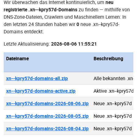
Wir überwachen das Internet kontinuierlich, um
neu
registrierte .xn--kpry57d-Domains
zu finden — mithilfe von
DNS-Zone-Dateien, Crawlern und Maschinellem Lernen: In
den letzten 24 Stunden haben wir
0
neue .xn--kpry57d-
Domains entdeckt.
Letzte Aktualisierung:
2026-08-06 11:55:21
Dateiname
Beschreibung
xn--kpry57d-domains-all.zip
Alle bekannten .xn-
xn--kpry57d-domains-active.zip
Aktive .xn--kpry57d
xn--kpry57d-domains-2026-08-06.zip
Neue .xn--kpry57d 
xn--kpry57d-domains-2026-08-05.zip
Neue .xn--kpry57d 
xn--kpry57d-domains-2026-08-04.zip
Neue .xn--kpry57d 