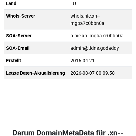
Land
LU
Whois-Server
whois.nic.xn--
mgba7c0bbn0a
SOA-Server
a.nic.xn--mgba7c0bbn0a
SOA-Email
admin@tldns.godaddy
Erstellt
2016-04-21
Letzte Daten-Aktualisierung
2026-08-07 00:09:58
Darum DomainMetaData für
.xn--