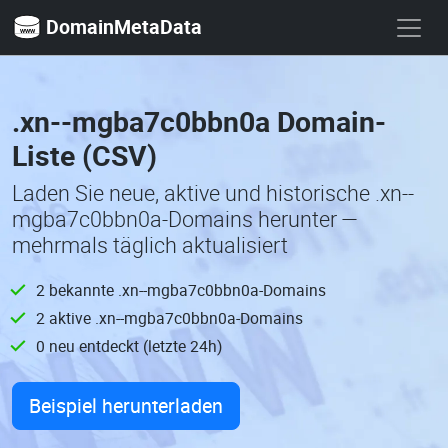
DomainMetaData
.xn--mgba7c0bbn0a Domain-
Liste (CSV)
Laden Sie neue, aktive und historische .xn--
mgba7c0bbn0a-Domains herunter —
mehrmals täglich aktualisiert
2 bekannte .xn--mgba7c0bbn0a-Domains
2 aktive .xn--mgba7c0bbn0a-Domains
0 neu entdeckt (letzte 24h)
Beispiel herunterladen