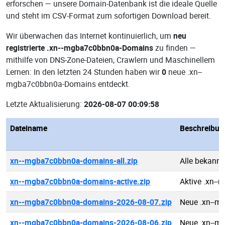
erforschen — unsere Domain-Datenbank ist die ideale Quelle
und steht im CSV-Format zum sofortigen Download bereit.
Wir überwachen das Internet kontinuierlich, um
neu
registrierte .xn--mgba7c0bbn0a-Domains
zu finden —
mithilfe von DNS-Zone-Dateien, Crawlern und Maschinellem
Lernen: In den letzten 24 Stunden haben wir
0
neue .xn--
mgba7c0bbn0a-Domains entdeckt.
Letzte Aktualisierung:
2026-08-07 00:09:58
Dateiname
Beschreibun
xn--mgba7c0bbn0a-domains-all.zip
Alle bekann
xn--mgba7c0bbn0a-domains-active.zip
Aktive .xn-
xn--mgba7c0bbn0a-domains-2026-08-07.zip
Neue .xn--m
xn--mgba7c0bbn0a-domains-2026-08-06.zip
Neue .xn--m