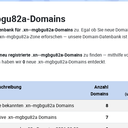
bgu82a-Domains
enbank für .xn--mgbgu82a-Domains
zu. Egal ob Sie neue Domai
r .xn--mgbgu82a-Zone erforschen — unsere Domain-Datenbank ist
neu registrierte .xn--mgbgu82a-Domains
zu finden — mithilfe 
n haben wir
0
neue .xn--mgbgu82a-Domains entdeckt.
schreibung
Anzahl
Domains
(
le bekannten .xn--mgbgu82a Domains
8
tive .xn--mgbgu82a Domains
7