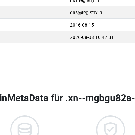
ns1.registry.in
dns@registry.in
2016-08-15
2026-08-08 10:42:31
nMetaData für
.xn--mgbgu82a-