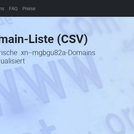
ns
FAQ
Preise
ain-Liste (CSV)
torische .xn--mgbgu82a-Domains
ualisiert