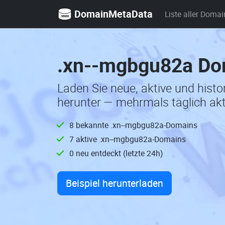
DomainMetaData
Liste aller Domai
.xn--mgbgu82a Dom
Laden Sie neue, aktive und his
herunter — mehrmals täglich akt
8 bekannte .xn--mgbgu82a-Domains
7 aktive .xn--mgbgu82a-Domains
0 neu entdeckt (letzte 24h)
Beispiel herunterladen