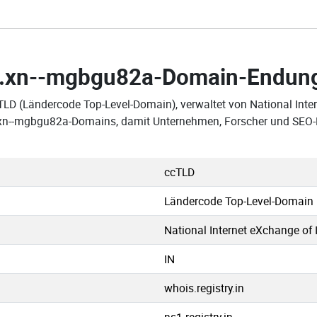
.xn--mgbgu82a-Domain-Endun
cTLD (Ländercode Top-Level-Domain), verwaltet von National Int
en .xn--mgbgu82a-Domains, damit Unternehmen, Forscher und SEO
ccTLD
Ländercode Top-Level-Domain
National Internet eXchange of 
IN
whois.registry.in