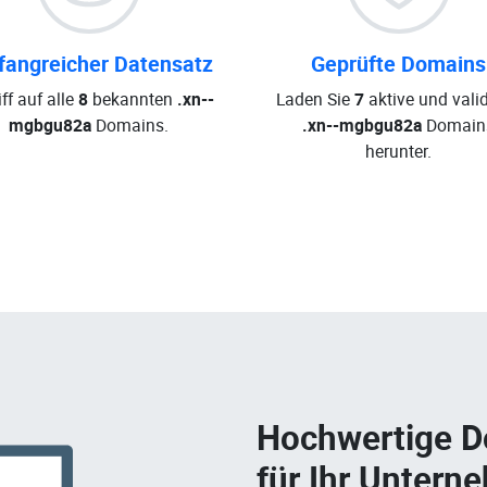
angreicher Datensatz
Geprüfte Domains
ff auf alle
8
bekannten
.xn--
Laden Sie
7
aktive und valid
mgbgu82a
Domains.
.xn--mgbgu82a
Domain
herunter.
Hochwertige 
für Ihr Untern