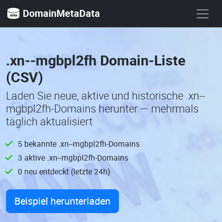
DomainMetaData
.xn--mgbpl2fh Domain-Liste
(CSV)
Laden Sie neue, aktive und historische .xn--
mgbpl2fh-Domains herunter — mehrmals
täglich aktualisiert
5 bekannte .xn--mgbpl2fh-Domains
3 aktive .xn--mgbpl2fh-Domains
0 neu entdeckt (letzte 24h)
Beispiel herunterladen