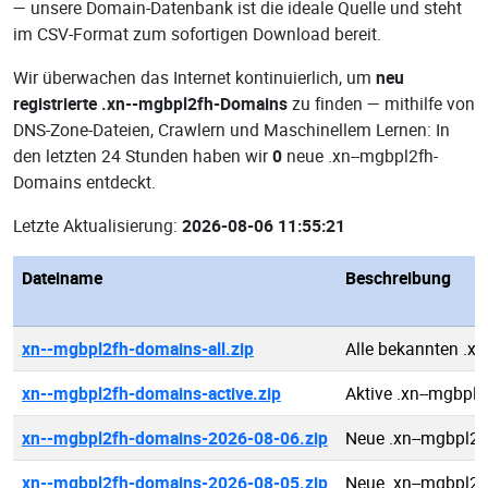
— unsere Domain-Datenbank ist die ideale Quelle und steht
im CSV-Format zum sofortigen Download bereit.
Wir überwachen das Internet kontinuierlich, um
neu
registrierte .xn--mgbpl2fh-Domains
zu finden — mithilfe von
DNS-Zone-Dateien, Crawlern und Maschinellem Lernen: In
den letzten 24 Stunden haben wir
0
neue .xn--mgbpl2fh-
Domains entdeckt.
Letzte Aktualisierung:
2026-08-06 11:55:21
Dateiname
Beschreibung
xn--mgbpl2fh-domains-all.zip
Alle bekannten .x
xn--mgbpl2fh-domains-active.zip
Aktive .xn--mgbpl
xn--mgbpl2fh-domains-2026-08-06.zip
Neue .xn--mgbpl2
xn--mgbpl2fh-domains-2026-08-05.zip
Neue .xn--mgbpl2