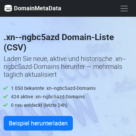
DomainMetaData
.xn--ngbc5azd Domain-Liste
(CSV)
Laden Sie neue, aktive und historische .xn--
ngbc5azd-Domains herunter — mehrmals
täglich aktualisiert
1.050 bekannte .xn--ngbc5azd-Domains
424 aktive .xn--ngbc5azd-Domains
0 neu entdeckt (letzte 24h)
Beispiel herunterladen