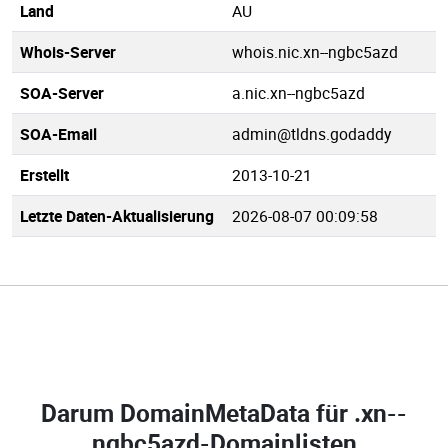
Land
AU
Whois-Server
whois.nic.xn--ngbc5azd
SOA-Server
a.nic.xn--ngbc5azd
SOA-Email
admin@tldns.godaddy
Erstellt
2013-10-21
Letzte Daten-Aktualisierung
2026-08-07 00:09:58
Darum DomainMetaData für
.xn--
ngbc5azd-Domainlisten