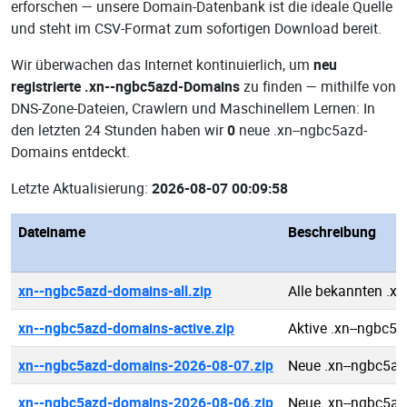
erforschen — unsere Domain-Datenbank ist die ideale Quelle
und steht im CSV-Format zum sofortigen Download bereit.
Wir überwachen das Internet kontinuierlich, um
neu
registrierte .xn--ngbc5azd-Domains
zu finden — mithilfe von
DNS-Zone-Dateien, Crawlern und Maschinellem Lernen: In
den letzten 24 Stunden haben wir
0
neue .xn--ngbc5azd-
Domains entdeckt.
Letzte Aktualisierung:
2026-08-07 00:09:58
Dateiname
Beschreibung
xn--ngbc5azd-domains-all.zip
Alle bekannten .x
xn--ngbc5azd-domains-active.zip
Aktive .xn--ngbc5
xn--ngbc5azd-domains-2026-08-07.zip
Neue .xn--ngbc5a
xn--ngbc5azd-domains-2026-08-06.zip
Neue .xn--ngbc5a