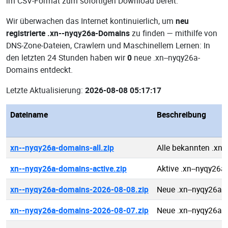
im CSV-Format zum sofortigen Download bereit.
Wir überwachen das Internet kontinuierlich, um
neu
registrierte .xn--nyqy26a-Domains
zu finden — mithilfe von
DNS-Zone-Dateien, Crawlern und Maschinellem Lernen: In
den letzten 24 Stunden haben wir
0
neue .xn--nyqy26a-
Domains entdeckt.
Letzte Aktualisierung:
2026-08-08 05:17:17
Dateiname
Beschreibung
xn--nyqy26a-domains-all.zip
Alle bekannten .xn
xn--nyqy26a-domains-active.zip
Aktive .xn--nyqy26
xn--nyqy26a-domains-2026-08-08.zip
Neue .xn--nyqy26a 
xn--nyqy26a-domains-2026-08-07.zip
Neue .xn--nyqy26a 