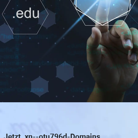
Jetzt
.xn--otu796d-Domains