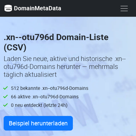
DomainMetaData
.xn--otu796d Domain-Liste
(CSV)
Laden Sie neue, aktive und historische .xn--
otu796d-Domains herunter — mehrmals
täglich aktualisiert
512 bekannte .xn--otu796d-Domains
66 aktive .xn--otu796d-Domains
0 neu entdeckt (letzte 24h)
Beispiel herunterladen