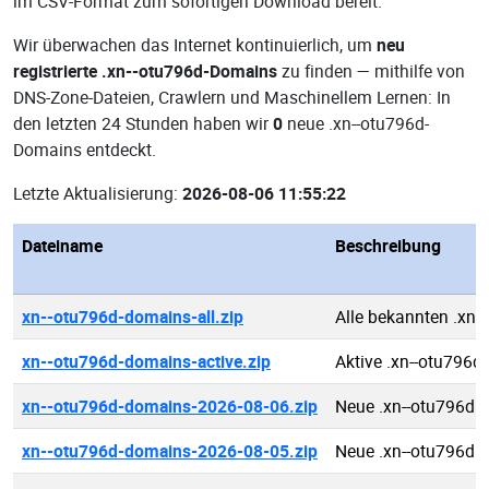
im CSV-Format zum sofortigen Download bereit.
Wir überwachen das Internet kontinuierlich, um
neu
registrierte .xn--otu796d-Domains
zu finden — mithilfe von
DNS-Zone-Dateien, Crawlern und Maschinellem Lernen: In
den letzten 24 Stunden haben wir
0
neue .xn--otu796d-
Domains entdeckt.
Letzte Aktualisierung:
2026-08-06 11:55:22
Dateiname
Beschreibung
xn--otu796d-domains-all.zip
Alle bekannten .xn
xn--otu796d-domains-active.zip
Aktive .xn--otu796
xn--otu796d-domains-2026-08-06.zip
Neue .xn--otu796d 
xn--otu796d-domains-2026-08-05.zip
Neue .xn--otu796d 