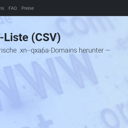
ns
FAQ
Preise
-Liste (CSV)
orische .xn--qxa6a-Domains herunter —