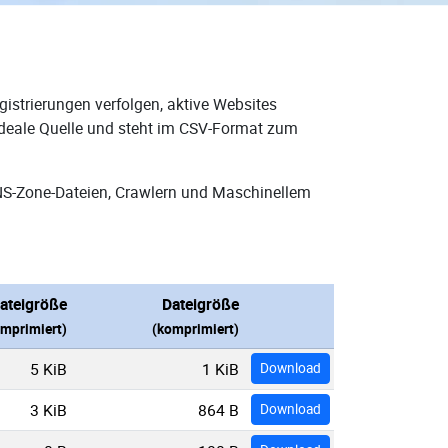
istrierungen verfolgen, aktive Websites
 ideale Quelle und steht im CSV-Format zum
NS-Zone-Dateien, Crawlern und Maschinellem
ateigröße
Dateigröße
mprimiert)
(komprimiert)
5 KiB
1 KiB
Download
3 KiB
864 B
Download