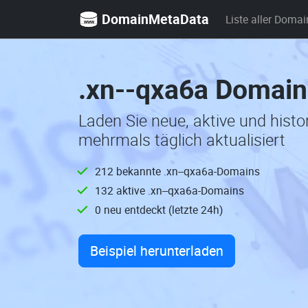
DomainMetaData
Liste aller Domai
.xn--qxa6a Domain
Laden Sie neue, aktive und hist
mehrmals täglich aktualisiert
212 bekannte .xn--qxa6a-Domains
132 aktive .xn--qxa6a-Domains
0 neu entdeckt (letzte 24h)
Beispiel herunterladen