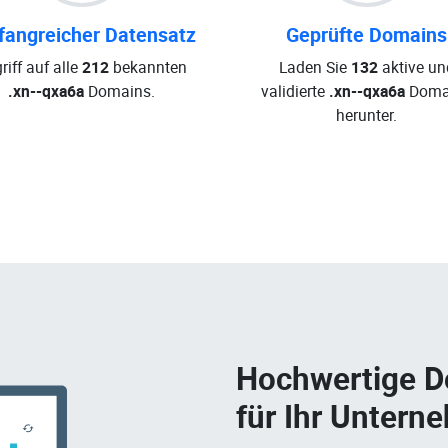
angreicher Datensatz
Geprüfte Domains
riff auf alle
212
bekannten
Laden Sie
132
aktive un
.xn--qxa6a
Domains.
validierte
.xn--qxa6a
Doma
herunter.
Hochwertige 
für Ihr Untern