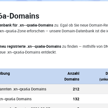
a6a-Domains
enbank für .xn--qxa6a-Domains
zu. Egal ob Sie neue Domain-Reg
 .xn--qxa6a-Zone erforschen — unsere Domain-Datenbank ist die
neu registrierte .xn--qxa6a-Domains
zu finden — mithilfe von D
eue .xn--qxa6a-Domains entdeckt.
eibung
Anzahl
D
Domains
(unko
kannten .xn--qxa6a Domains
212
.xn--qxa6a Domains
132