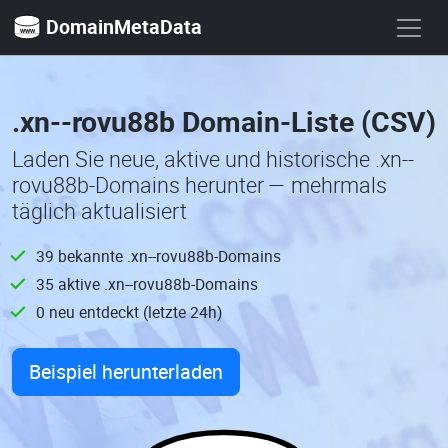
DomainMetaData
.xn--rovu88b Domain-Liste (CSV)
Laden Sie neue, aktive und historische .xn--
rovu88b-Domains herunter — mehrmals
täglich aktualisiert
39 bekannte .xn--rovu88b-Domains
35 aktive .xn--rovu88b-Domains
0 neu entdeckt (letzte 24h)
Beispiel herunterladen