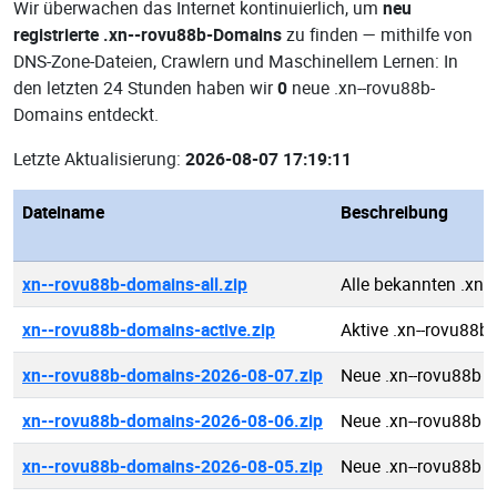
Wir überwachen das Internet kontinuierlich, um
neu
registrierte .xn--rovu88b-Domains
zu finden — mithilfe von
DNS-Zone-Dateien, Crawlern und Maschinellem Lernen: In
den letzten 24 Stunden haben wir
0
neue .xn--rovu88b-
Domains entdeckt.
Letzte Aktualisierung:
2026-08-07 17:19:11
Dateiname
Beschreibung
xn--rovu88b-domains-all.zip
Alle bekannten .xn
xn--rovu88b-domains-active.zip
Aktive .xn--rovu88
xn--rovu88b-domains-2026-08-07.zip
Neue .xn--rovu88b 
xn--rovu88b-domains-2026-08-06.zip
Neue .xn--rovu88b 
xn--rovu88b-domains-2026-08-05.zip
Neue .xn--rovu88b 