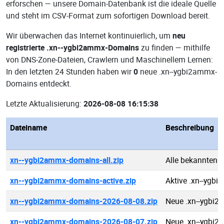
erforschen — unsere Domain-Datenbank ist die ideale Quelle
und steht im CSV-Format zum sofortigen Download bereit.
Wir überwachen das Internet kontinuierlich, um
neu
registrierte .xn--ygbi2ammx-Domains
zu finden — mithilfe
von DNS-Zone-Dateien, Crawlern und Maschinellem Lernen:
In den letzten 24 Stunden haben wir
0
neue .xn--ygbi2ammx-
Domains entdeckt.
Letzte Aktualisierung:
2026-08-08 16:15:38
Dateiname
Beschreibung
xn--ygbi2ammx-domains-all.zip
Alle bekannten 
xn--ygbi2ammx-domains-active.zip
Aktive .xn--ygb
xn--ygbi2ammx-domains-2026-08-08.zip
Neue .xn--ygbi
xn--ygbi2ammx-domains-2026-08-07.zip
Neue .xn--ygbi