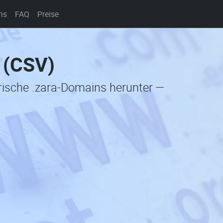
ns
FAQ
Preise
 (CSV)
orische .zara-Domains herunter —