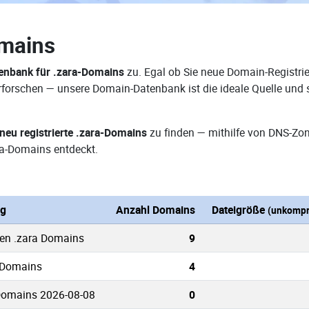
omains
enbank für .zara-Domains
zu. Egal ob Sie neue Domain-Registrie
 erforschen — unsere Domain-Datenbank ist die ideale Quelle un
neu registrierte .zara-Domains
zu finden — mithilfe von DNS-Zo
a-Domains entdeckt.
ng
Anzahl Domains
Dateigröße
(unkompr
ten .zara Domains
9
a Domains
4
Domains 2026-08-08
0