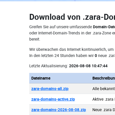
Download von
.zara-D
Greifen Sie auf unsere umfassende
Domain-Dat
oder Internet-Domain-Trends in der .zara-Zone
bereit.
Wir überwachen das Internet kontinuierlich, um
In den letzten 24 Stunden haben wir
0
neue .zar
Letzte Aktualisierung:
2026-08-08 10:47:44
Dateiname
Beschreibu
zara-domains-all.zip
Alle bekann
zara-domains-active.zip
Aktive .zar
zara-domains-2026-08-08.zip
Neue .zara 